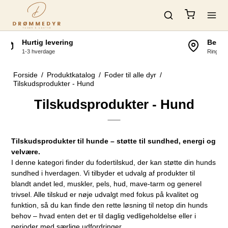
Besøg vores fysiske butik.
Ringstedvej 48, 4180 Sorø
Forside
/
Produktkatalog
/
Foder til alle dyr
/
Tilskudsprodukter - Hund
Tilskudsprodukter - Hund
Tilskudsprodukter til hunde – støtte til sundhed, energi og
velvære.
I denne kategori finder du fodertilskud, der kan støtte din hunds
sundhed i hverdagen. Vi tilbyder et udvalg af produkter til
blandt andet led, muskler, pels, hud, mave-tarm og generel
trivsel. Alle tilskud er nøje udvalgt med fokus på kvalitet og
funktion, så du kan finde den rette løsning til netop din hunds
behov – hvad enten det er til daglig vedligeholdelse eller i
perioder med særlige udfordringer.