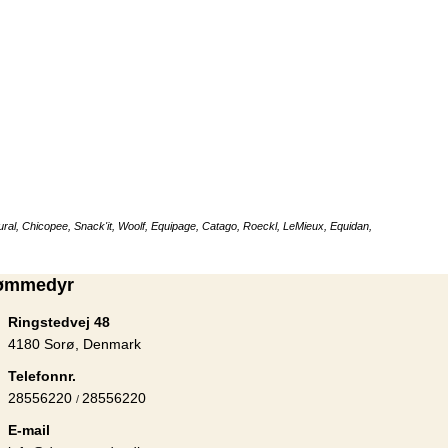
Hundefoder
ral, Chicopee, Snack'it, Woolf, Equipage, Catago, Roeckl, LeMieux, Equidan,
ømmedyr
Ringstedvej 48
4180 Sorø, Denmark
Telefonnr.
28556220
28556220
/
E-mail