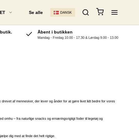
ET
Se alle
DANSK
butik.
Åbent i butikken
Mandag - Fredag 10.00 - 17.30 & Lørdag 9.00 - 13.00
 FODAX Barf
Acana Kattefoder
Chicopee Kattefoder
Arion Kattefoder
Essential Kattefoder
BRIT Kattefoder
l Hundefoder
Leonardo
 drevet af mennesker, der lever og ånder for at gøre livet lidt bedre for vores
o
ndefoder
omhu – fra naturlige snacks og ernæringsrigtigt foder til legetøj og
g Råfoder
ælpe dig med at finde det helt rigtige.