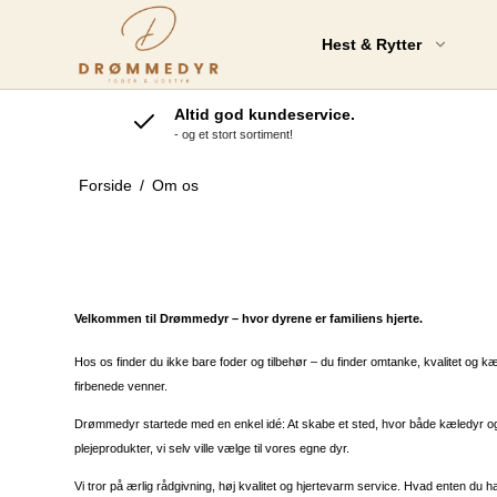
Hest & Rytter
Altid god kundeservice.
- og et stort sortiment!
Nordic Horse
K
Tilskudsprodukter
Forside
/
Om os
Krafft Tilskudsprodukter
Amequ Tilskudsprodukter
EquiDan Tilskudsprodukter
Statera HorseCare
Velkommen til Drømmedyr – hvor dyrene er familiens hjerte.
D
HorsePro Nag Tilskud
Hos os finder du ikke bare foder og tilbehør – du finder omtanke, kvalitet og kæ
S
firbenede venner.
St. Hippolyt
Tilskudsprodukter
Drømmedyr startede med en enkel idé: At skabe et sted, hvor både kæledyr og d
Vitaminer & Mineraler
plejeprodukter, vi selv ville vælge til vores egne dyr.
Vi tror på ærlig rådgivning, høj kvalitet og hjertevarm service. Hvad enten du ha