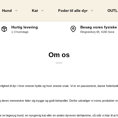
Hund
Kat
Foder til alle dyr
OUTL
Hurtig levering
Besøg vores fysiske 
1-3 hverdage
Ringstedvej 48, 4180 Sorø
rafft
MUSH &
Nordic Horse
Kronch
Aveve
Valhalla
Om os
Amequ
Acana
Nag HorsePro
Arion
iverse foder & Lucerne
Essentia
rlighed til dyr i hver eneste hylde og hver eneste snak. Vi er en passioneret, dansk foderbutik
t. Hippolyt
Belcand
BRIT Hu
eres mennesker føler sig trygge og godt behandlet. Derfor udvælger vi vores produkter med 
Kragbor
PALA
r en legesyg hund, en nysgerrig kat eller en anden dyreven derhjemme, så står vi klar til at hj