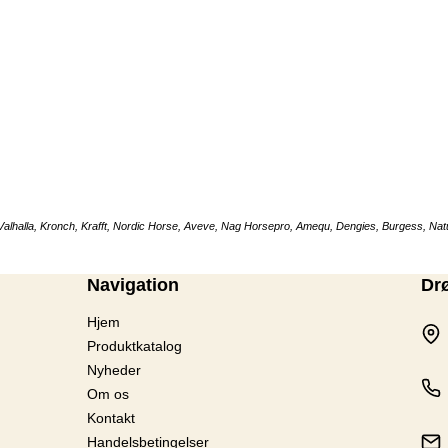
GOOOD 
Valhalla, Kronch, Krafft, Nordic Horse, Aveve, Nag Horsepro, Amequ, Dengies, Burgess, Natu
Navigation
Dr
Hjem
Produktkatalog
Nyheder
Om os
Kontakt
Handelsbetingelser