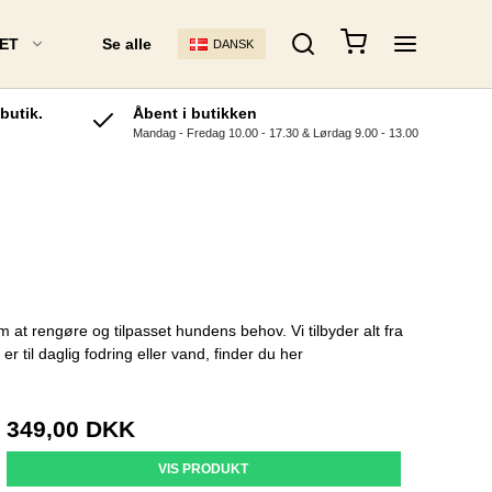
ET
Se alle
DANSK
butik.
Åbent i butikken
Mandag - Fredag 10.00 - 17.30 & Lørdag 9.00 - 13.00
 FODAX Barf
Acana Kattefoder
Chicopee Kattefoder
Arion Kattefoder
Essential Kattefoder
BRIT Kattefoder
l Hundefoder
Leonardo
m at rengøre og tilpasset hundens behov. Vi tilbyder alt fra
 til daglig fodring eller vand, finder du her
o
ndefoder
349,00 DKK
g Råfoder
VIS PRODUKT