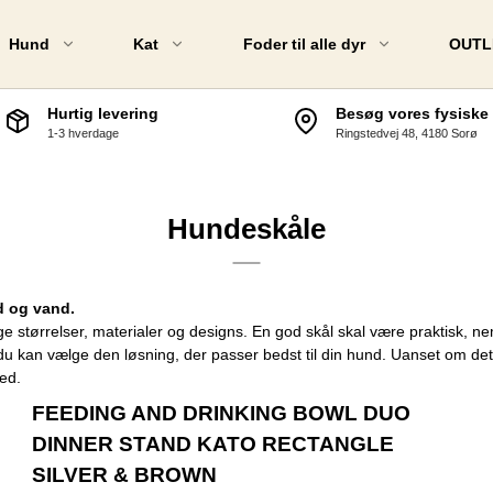
Hund
Kat
Foder til alle dyr
OUTL
Hurtig levering
Besøg vores fysiske 
1-3 hverdage
Ringstedvej 48, 4180 Sorø
rafft
MUSH &
Nordic Horse
Kronch
Aveve
Valhalla
Hundeskåle
Amequ
Acana
Nag HorsePro
Arion
d og vand.
iverse foder & Lucerne
Essentia
ige størrelser, materialer og designs. En god skål skal være praktisk, ne
du kan vælge den løsning, der passer bedst til din hund. Uanset om det er
t. Hippolyt
Belcand
hed.
BRIT Hu
FEEDING AND DRINKING BOWL DUO
DINNER STAND KATO RECTANGLE
Kragbor
SILVER & BROWN
PALA