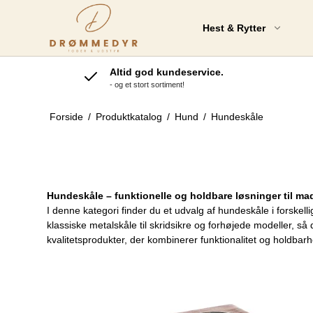
Hest & Rytter
Altid god kundeservice.
- og et stort sortiment!
Nordic Horse
K
Tilskudsprodukter
Forside
/
Produktkatalog
/
Hund
/
Hundeskåle
Krafft Tilskudsprodukter
Amequ Tilskudsprodukter
EquiDan Tilskudsprodukter
Hundeskåle – funktionelle og holdbare løsninger til ma
Statera HorseCare
D
I denne kategori finder du et udvalg af hundeskåle i forskell
HorsePro Nag Tilskud
klassiske metalskåle til skridsikre og forhøjede modeller, så 
S
kvalitetsprodukter, der kombinerer funktionalitet og holdbar
St. Hippolyt
Tilskudsprodukter
Vitaminer & Mineraler